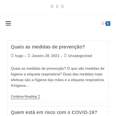
Skip
to
content
0
Quais as medidas de prevenção?
Post
Post
Post
hugo
Janeiro 28, 2021
Uncategorized
author:
published:
category:
Quais as medidas de prevenção? O que são medidas de
higiene e etiqueta respiratória? Duas das medidas mais
efetivas são a higiene das mãos e a etiqueta respiratória.
A higiene…
Quais
Continue Reading
As
Medidas
De
Quem está em risco com o COVID-19?
Prevenção?