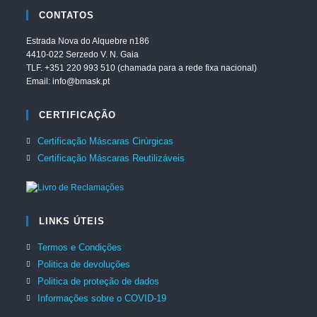
CONTATOS
Estrada Nova do Alquebre n186
4410-022 Serzedo V. N. Gaia
TLF. +351 220 993 510 (chamada para a rede fixa nacional)
Email: info@bmask.pt
CERTIFICAÇÃO
Certificação Máscaras Cirúrgicas
Opens
in
Certificação Máscaras Reutilizáveis
Opens
a
in
new
a
tab
new
tab
LINKS ÚTEIS
Termos e Condições
Politica de devoluções
Politica de proteção de dados
Informações sobre o COVID-19