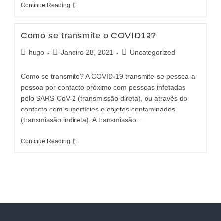
Informações
Continue Reading
Gerais
Sobre
O
Como se transmite o COVID19?
Vírus
E
Post
Post
Post
hugo
Janeiro 28, 2021
Uncategorized
A
Doença
author:
published:
category:
Como se transmite? A COVID-19 transmite-se pessoa-a-
pessoa por contacto próximo com pessoas infetadas
pelo SARS-CoV-2 (transmissão direta), ou através do
contacto com superfícies e objetos contaminados
(transmissão indireta). A transmissão…
Como
Continue Reading
Se
Transmite
O
COVID19?