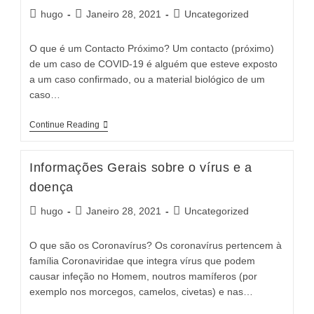
Post
Post
Post
hugo
Janeiro 28, 2021
Uncategorized
author:
published:
category:
O que é um Contacto Próximo? Um contacto (próximo)
de um caso de COVID-19 é alguém que esteve exposto
a um caso confirmado, ou a material biológico de um
caso…
Quem
Continue Reading
Está
Em
Risco
Informações Gerais sobre o vírus e a
Com
O
doença
COVID-
19?
Post
Post
Post
hugo
Janeiro 28, 2021
Uncategorized
author:
published:
category:
O que são os Coronavírus? Os coronavírus pertencem à
família Coronaviridae que integra vírus que podem
causar infeção no Homem, noutros mamíferos (por
exemplo nos morcegos, camelos, civetas) e nas…