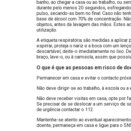
banho, ao chegar a casa ou ao trabalho, ou se
durante pelo menos 20 segundos, esfregando
pulso, secando-as bem no final. Caso não ten
base de álcool com 70% de concentração. Não 
objetos, antes da lavagem das mãos. Estes a
utilização.
A etiqueta respiratória são medidas a aplicar p
espirrar, proteja o nariz e a boca com um lenç
descartável, deite-o imediatamente no lixo. D
braço, lave-o, ou à camisola, assim que possív
O que é que as pessoas em risco de d
Permanecer em casa e evitar o contacto próx
Não deve dirigir-se ao trabalho, à escola ou a
Não deve receber visitas em casa, opte por fal
Se precisar de se deslocar a um serviço de s
de urgência contactar o 112.
Mantenha-se atento ao eventual aparecimento d
doente, permaneça em casa e ligue para o SN