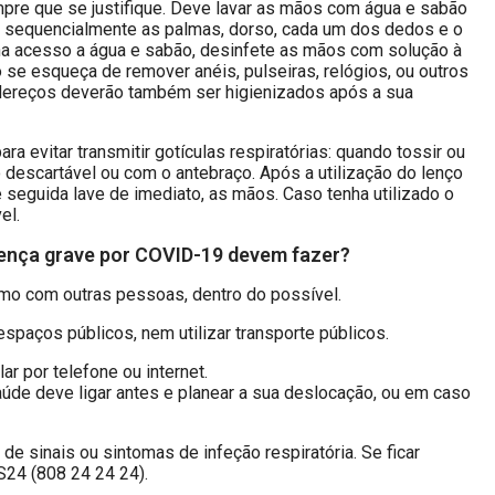
mpre que se justifique. Deve lavar as mãos com água e sabão
 sequencialmente as palmas, dorso, cada um dos dedos e o
ha acesso a água e sabão, desinfete as mãos com solução à
se esqueça de remover anéis, pulseiras, relógios, ou outros
dereços deverão também ser higienizados após a sua
ara evitar transmitir gotículas respiratórias: quando tossir ou
o descartável ou com o antebraço. Após a utilização do lenço
e seguida lave de imediato, as mãos. Caso tenha utilizado o
el.
oença grave por COVID-19 devem fazer?
imo com outras pessoas, dentro do possível.
 espaços públicos, nem utilizar transporte públicos.
ar por telefone ou internet.
aúde deve ligar antes e planear a sua deslocação, ou em caso
e sinais ou sintomas de infeção respiratória. Se ficar
S24 (808 24 24 24).